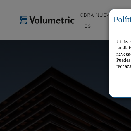
OBRA NUEVA
O
Polít
ES
Utiliza
publici
navega
Puedes 
rechaza