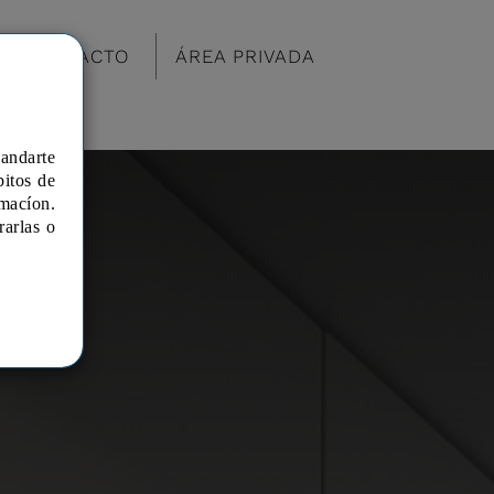
CONTACTO
ÁREA PRIVADA
mandarte
bitos de
macíon.
rarlas o